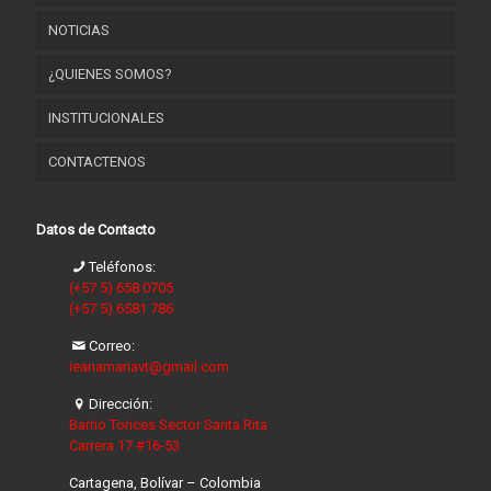
NOTICIAS
¿QUIENES SOMOS?
INSTITUCIONALES
HORIZONTE INSTITUCIONAL
CONTACTENOS
RESEÑA HISTÓRICA
FORMATOS INSTITUCIONALES
NUESTRAS SEDES
Datos de Contacto
Teléfonos:
(+57 5) 658 0705
(+57 5) 6581 786
Correo:
ieanamariavt@gmail.com
Dirección:
Barrio Torices Sector Santa Rita
Carrera 17 #16‐53
Cartagena, Bolívar – Colombia