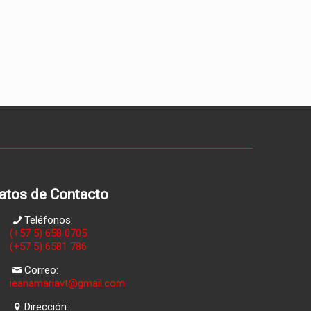
atos de Contacto
Teléfonos:
(+57 5) 658 0705
(+57 5) 6581 786
Correo:
ieanamariavt@gmail.com
Dirección: