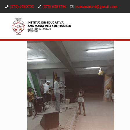
(575) 6580705
(575) 6581786
ieanamariavt@gmail.com